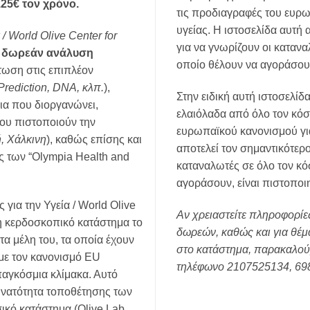
125€ τον χρόνο.
τις προδιαγραφές του ευρω
υγείας. Η ιστοσελίδα αυτή 
 / World Olive C
enter
for
για να γνωρίζουν οι κατανα
α δωρεάν ανάλυση
οποίο θέλουν να αγοράσουν
πτωση στις επιπλέον
Prediction
,
DNA
, κλπ.
),
Στην ειδική αυτή ιστοσελί
ια που διοργανώνει,
ελαιόλαδα από όλο τον κό
ου πιστοποιούν την
ευρωπαϊκού κανονισμού για
, Χάλκινη
), καθώς επίσης και
αποτελεί τον σημαντικότερο
ς των “Olympia Health and
καταναλωτές σε όλο τον κόσ
αγοράσουν, είναι πιστοποι
για την Υγεία / World Olive
Αν χρειαστείτε πληροφορίε
μη κερδοσκοπικό κατάστημα το
δωρεών, καθώς και για θέ
τα μέλη του, τα οποία έχουν
στο κατάστημα, παρακαλού
με τον κανονισμό EU
τηλέφωνο 2107525134, 69
παγκόσμια κλίμακα. Αυτό
δυνατότητα τοποθέτησης των
ικό κατάστημα (Olive Lab