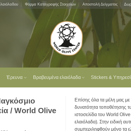
ελαιόλαδου
Φόρμα Καταγραφής Στοιχείων
Αποστολή Δείγματος
Δωρ
Έρευνα
Βραβευμένα ελαιόλαδα
Stickers & Υπηρεσί
Παγκόσμιο
Επίσης όλα τα μέλη μας με 
δυνατότητα τοποθέτησης τ
ία / World Olive
ιστοσελίδα του World Olive
ελαιόλαδα). Στην ειδική αυ
συμπεριληφθούν μόνο τα ε