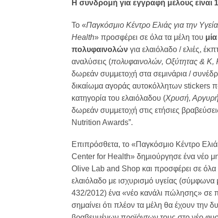
Η συνδρομή για εγγραφή μέλους είναι 
Το «
Παγκόσμιο Κέντρο Ελιάς για την Υγεία
Health
» προσφέρει σε όλα τα μέλη του
μί
πολυφαινολών
για ελαιόλαδο / ελιές, έκ
αναλύσεις (
πολυφαινολών, Οξύτητας & Κ,
δωρεάν συμμετοχή στα σεμινάρια / συνέδρ
δικαίωμα αγοράς αυτοκόλλητων stickers π
κατηγορία του ελαιόλαδου (
Χρυσή, Αργυρή
δωρεάν συμμετοχή στις ετήσιες βραβεύσει
Nutrition Awards”.
Επιπρόσθετα, το «Παγκόσμιο Κέντρο Ελιάς 
Center for Health» δημιούργησε ένα νέο 
Olive Lab and Shop και προσφέρει σε όλα 
ελαιόλαδο με ισχυρισμό υγείας (σύμφωνα 
432/2012) ένα «νέο κανάλι πώλησης» σε 
σημαίνει ότι πλέον τα μέλη θα έχουν την 
βραβευμένων προϊόντων τους στο νέο φυσ