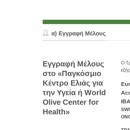
α) Εγγραφή Μέλους
Εγγραφή Μέλους
Ο Τ
εξής
στο «Παγκόσμιο
Κέντρο Ελιάς για
Eu
την Υγεία ή World
Ac
Olive Center for
IB
SWI
Health»
ΟΝΟ