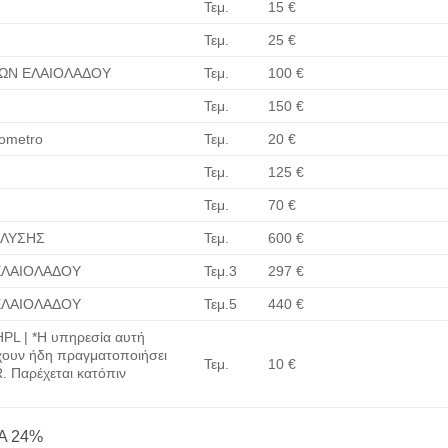
Τεμ.
15 €
Τεμ.
25 €
ΩΝ ΕΛΑΙΟΛΑΔΟΥ
Τεμ.
100 €
Τεμ.
150 €
tometro
Τεμ.
20 €
Τεμ.
125 €
Τεμ.
70 €
ΑΛΥΣΗΣ
Τεμ.
600 €
ΕΛΑΙΟΛΑΔΟΥ
Τεμ.3
297 €
ΕΛΑΙΟΛΑΔΟΥ
Τεμ.5
440 €
L | *
Η υπηρεσία αυτή
έχουν ήδη πραγματοποιήσει
Τεμ.
10 €
. Παρέχεται κατόπιν
ΠΑ 24%