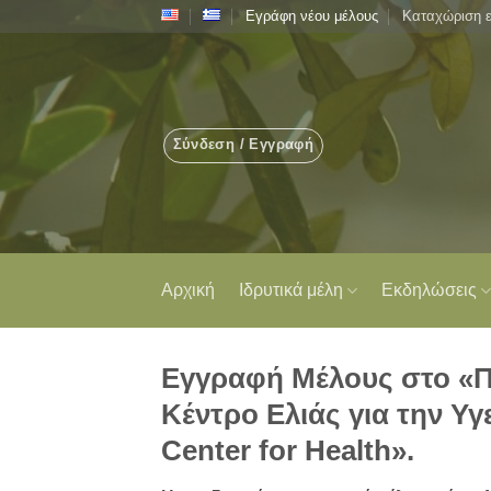
Μετάβαση
Εγράφη νέου μέλους
Καταχώριση 
στο
περιεχόμενο
Σύνδεση / Εγγραφή
Αρχική
Ιδρυτικά μέλη
Εκδηλώσεις
Εγγραφή Μέλους στο «
Κέντρο Ελιάς για την Υγε
Center for Health».