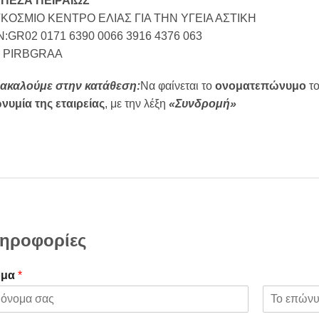
ΠΕΖΑ ΠΕΙΡΑΙΩΣ
ΚΟΣΜΙΟ ΚΕΝΤΡΟ ΕΛΙΑΣ ΓΙΑ ΤΗΝ ΥΓΕΙΑ ΑΣΤΙΚΗ
N:GR02 0171 6390 0066 3916 4376 063
: PIRBGRAA
ακαλούμε στην κατάθεση:
Να φαίνεται το
ονοματεπώνυμο
το
νυμία της εταιρείας
, με την λέξη
«Συνδρομή»
ηροφορίες
ομα
*
L