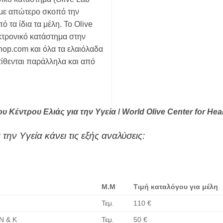
, με απώτερο σκοπό την
 τα ίδια τα μέλη. Το Olive
κτρονικό κατάστημα στην
op.com και όλα τα ελαιόλαδα
τίθενται παράλληλα και από
υ Κέντρου Ελιάς για την Υγεία
/
World Olive C
enter
for Hea
την Υγεία κάνει τις εξής αναλύσεις:
Μ.Μ
Τιμή καταλόγου για μέλη
Τεμ.
110 €
Ν & Κ
Τεμ.
50 €