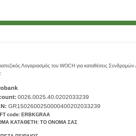
ραπεζικός Λογαριασμός του WOCH για καταθέσεις Συνδρομών /
:
robank
count:
0026.0025.40.0202033239
AN:
GR1502600250000400202033239
FT code: ERBKGRAA
ΜΑ ΚΑΤΑΘΕΤΗ: ΤΟ ΟΝΟΜΑ ΣΑΣ