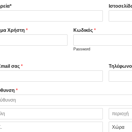
a
ιρεία*
Ιστοσελίδ
s
t
μα Χρήστη
*
Κωδικός
*
Password
Email σας
*
Τηλέφωνο
ύθυνση
*
S
t
a