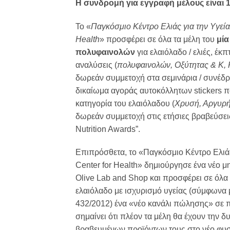
Η συνδρομή για εγγραφή μέλους είναι 
Το «
Παγκόσμιο Κέντρο Ελιάς για την Υγεία
Health
» προσφέρει σε όλα τα μέλη του
μί
πολυφαινολών
για ελαιόλαδο / ελιές, έκ
αναλύσεις (
πολυφαινολών, Οξύτητας & Κ,
δωρεάν συμμετοχή στα σεμινάρια / συνέδρ
δικαίωμα αγοράς αυτοκόλλητων stickers π
κατηγορία του ελαιόλαδου (
Χρυσή, Αργυρή
δωρεάν συμμετοχή στις ετήσιες βραβεύσει
Nutrition Awards”.
Επιπρόσθετα, το «Παγκόσμιο Κέντρο Ελιάς 
Center for Health» δημιούργησε ένα νέο 
Olive Lab and Shop και προσφέρει σε όλα 
ελαιόλαδο με ισχυρισμό υγείας (σύμφωνα 
432/2012) ένα «νέο κανάλι πώλησης» σε 
σημαίνει ότι πλέον τα μέλη θα έχουν την 
βραβευμένων προϊόντων τους στο νέο φυσ