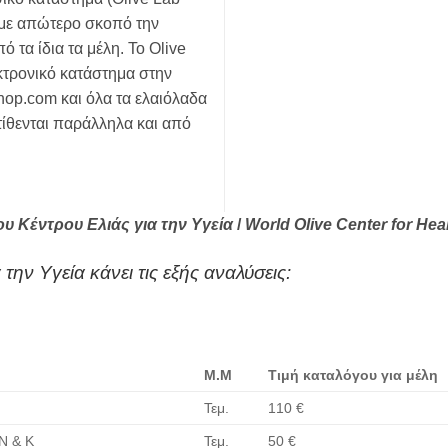
, με απώτερο σκοπό την
 τα ίδια τα μέλη. Το Olive
κτρονικό κατάστημα στην
op.com και όλα τα ελαιόλαδα
τίθενται παράλληλα και από
υ Κέντρου Ελιάς για την Υγεία
/
World Olive C
enter
for Hea
την Υγεία κάνει τις εξής αναλύσεις:
Μ.Μ
Τιμή καταλόγου για μέλη
Τεμ.
110 €
Ν & Κ
Τεμ.
50 €