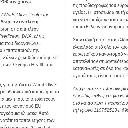
125€ τον χρόνο.
τις προδιαγραφές του ευρω
υγείας. Η ιστοσελίδα αυτή 
 / World Olive C
enter
for
για να γνωρίζουν οι κατανα
α δωρεάν ανάλυση
οποίο θέλουν να αγοράσουν
πτωση στις επιπλέον
Prediction
,
DNA
, κλπ.
),
Στην ειδική αυτή ιστοσελί
ια που διοργανώνει,
ελαιόλαδα από όλο τον κό
ου πιστοποιούν την
ευρωπαϊκού κανονισμού για
, Χάλκινη
), καθώς επίσης και
αποτελεί τον σημαντικότερο
ς των “Olympia Health and
καταναλωτές σε όλο τον κόσ
αγοράσουν, είναι πιστοποι
για την Υγεία / World Olive
Αν χρειαστείτε πληροφορίε
μη κερδοσκοπικό κατάστημα το
δωρεών, καθώς και για θέ
τα μέλη του, τα οποία έχουν
στο κατάστημα, παρακαλού
με τον κανονισμό EU
τηλέφωνο 2107525134, 69
παγκόσμια κλίμακα. Αυτό
δυνατότητα τοποθέτησης των
ικό κατάστημα (Olive Lab