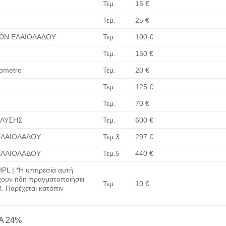
Τεμ.
15 €
Τεμ.
25 €
ΩΝ ΕΛΑΙΟΛΑΔΟΥ
Τεμ.
100 €
Τεμ.
150 €
tometro
Τεμ.
20 €
Τεμ.
125 €
Τεμ.
70 €
ΑΛΥΣΗΣ
Τεμ.
600 €
ΕΛΑΙΟΛΑΔΟΥ
Τεμ.3
297 €
ΕΛΑΙΟΛΑΔΟΥ
Τεμ.5
440 €
L | *
Η υπηρεσία αυτή
έχουν ήδη πραγματοποιήσει
Τεμ.
10 €
. Παρέχεται κατόπιν
ΠΑ 24%