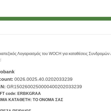
ραπεζικός Λογαριασμός του WOCH για καταθέσεις Συνδρομών /
:
robank
count:
0026.0025.40.0202033239
AN:
GR1502600250000400202033239
FT code: ERBKGRAA
ΜΑ ΚΑΤΑΘΕΤΗ: ΤΟ ΟΝΟΜΑ ΣΑΣ