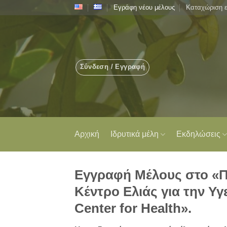
Μετάβαση
Εγράφη νέου μέλους
Καταχώριση 
στο
περιεχόμενο
Σύνδεση / Εγγραφή
Αρχική
Ιδρυτικά μέλη
Εκδηλώσεις
Εγγραφή Μέλους στο «
Κέντρο Ελιάς για την Υγε
Center for Health».