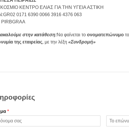
ΠΕΖΑ ΠΕΙΡΑΙΩΣ
ΚΟΣΜΙΟ ΚΕΝΤΡΟ ΕΛΙΑΣ ΓΙΑ ΤΗΝ ΥΓΕΙΑ ΑΣΤΙΚΗ
N:GR02 0171 6390 0066 3916 4376 063
: PIRBGRAA
ακαλούμε στην κατάθεση:
Να φαίνεται το
ονοματεπώνυμο
το
νυμία της εταιρείας
, με την λέξη
«Συνδρομή»
ηροφορίες
ομα
*
L