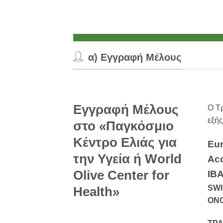
α) Εγγραφή Μέλους
Εγγραφή Μέλους
Ο Τ
εξής
στο «Παγκόσμιο
Κέντρο Ελιάς για
Eu
την Υγεία ή World
Ac
Olive Center for
IB
SWI
Health»
ΟΝΟ