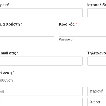
a
ιρεία*
Ιστοσελίδ
s
t
μα Χρήστη
*
Κωδικός
*
Password
Email σας
*
Τηλέφωνο
ύθυνση
*
S
t
a