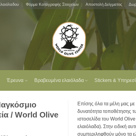
ελαιόλαδου
Φόρμα Καταγραφής Στοιχείων
Αποστολή Δείγματος
Δωρ
Έρευνα
Βραβευμένα ελαιόλαδα
Stickers & Υπηρεσί
Παγκόσμιο
Επίσης όλα τα μέλη μας με 
δυνατότητα τοποθέτησης τ
ία / World Olive
ιστοσελίδα του World Olive
ελαιόλαδα). Στην ειδική αυ
συμπεριληφθούν μόνο τα ε