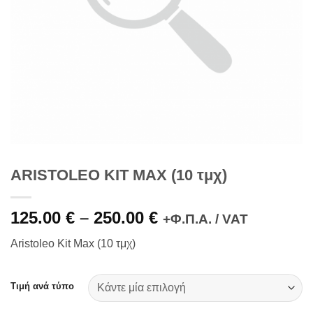
ARISTOLEO KIT MAX (10 τμχ)
125.00
€
–
250.00
€
Price
+Φ.Π.Α. / VAT
range:
Aristoleo Kit Max (10 τμχ)
125.00 €
through
250.00 €
Τιμή ανά τύπο