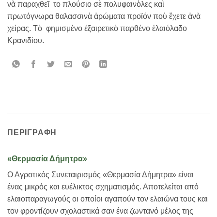
νὰ παραχθεῖ το πλούσιο σὲ πολυφαινὸλες καὶ
πρωτόγνωρα θαλασσινὰ ἀρώματα προϊόν ποὺ ἔχετε ἀνὰ
χείρας. Τὸ φημισμένο ἐξαιρετικὸ παρθένο ἐλαιόλαδο
Κρανιδίου.
ΠΕΡΙΓΡΑΦΉ
«Θερμασία Δήμητρα»
Ο Αγροτικός Συνεταιρισμός «Θερμασία Δήμητρα» είναι
ένας μικρός και ευέλικτος σχηματισμός. Αποτελείται από
ελαιοπαραγωγούς οι οποίοι αγαπούν τον ελαιώνα τους και
τον φροντίζουν σχολαστικά σαν ένα ζωντανό μέλος της