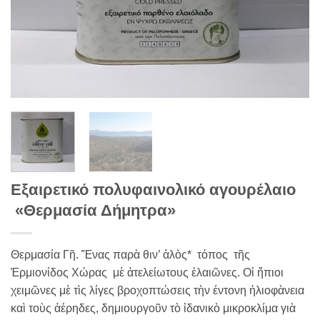
Eξαιρετικό πολυφαινολικό αγουρέλαιο
«Θερμασία Δήμητρα»
Θερμασία Γῆ. Ἕνας παρὰ θιν’ ἁλὸς* τόπος τῆς
Ἑρμιονίδος Χώρας μὲ ἀτελείωτους ἐλαιῶνες. Οἱ ἤπιοι
χειμῶνες μὲ τὶς λίγες βροχοπτώσεις τὴν έντονη ἡλιοφὰνεια
καὶ τοὺς ἀέρηδες, δημιουργοῦν τὸ ἰδανικὸ μικροκλίμα γιὰ