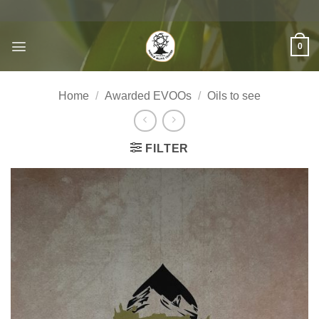
Skip
to
content
0
Home
/
Awarded EVOOs
/
Oils to see
FILTER